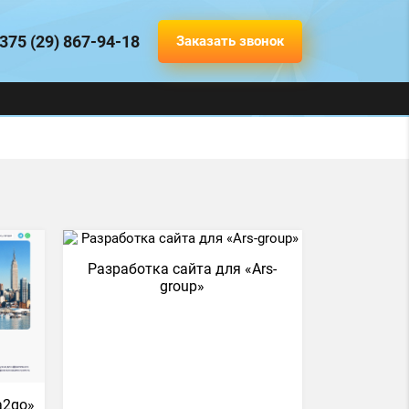
375 (29) 867-94-18
Заказать звонок
Разработка сайта для «Ars-
group»
a2go»