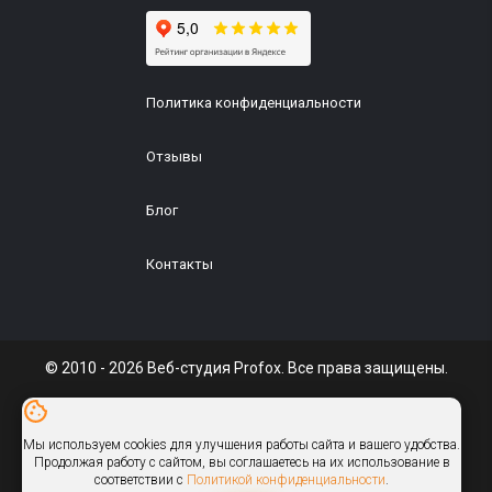
Политика конфиденциальности
Отзывы
Блог
Контакты
© 2010 - 2026 Веб-студия Profox. Все права защищены.
ИП Галуц
УНП: 291610590
Мы используем cookies для улучшения работы сайта и вашего удобства.
info@profox.by
Продолжая работу с сайтом, вы соглашаетесь на их использование в
соответствии с
Политикой конфиденциальности
.
Присоединяйтесь: