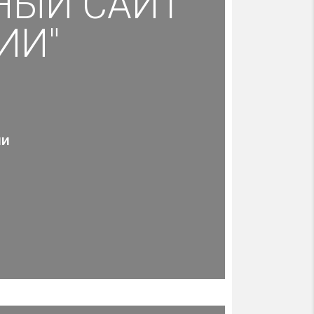
НЫЙ САЙТ
ИИ"
ии