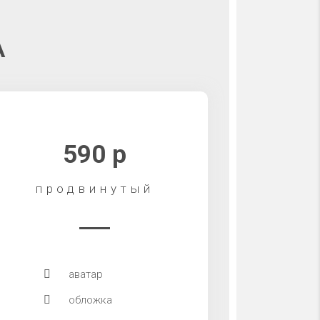
А
590 р
продвинутый
аватар
обложка