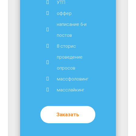
УТП
оффер
написание 6-и
постов
8 сторис
проведение
опросов
массфоловинг
масслайкинг
Заказать