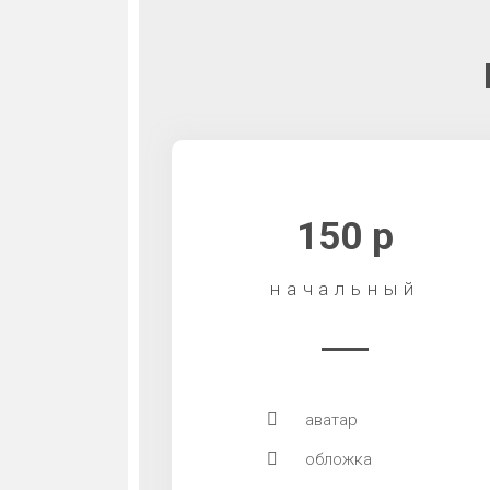
150 р
начальный
аватар
обложка