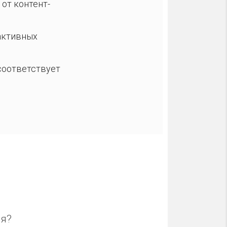
от контент-
активных
соответствует
я?