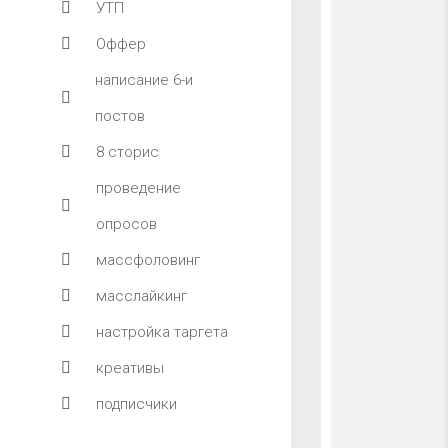
УТП
Оффер
написание 6-и
постов
8 сторис
проведение
опросов
массфоловинг
масслайкинг
настройка таргета
креативы
подписчики