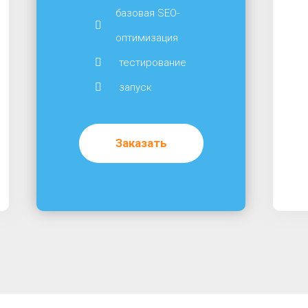
базовая SEO-
оптимизация
тестирование
запуск
Заказать