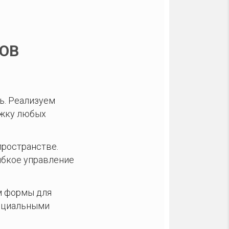
ОВ
ь. Реализуем
ржку любых
пространстве.
ибкое управление
м формы для
социальными