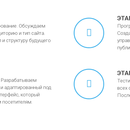
ЭТА
рование. Обсуждаем
Прог
иторию и тип сайта.
Созда
 и структуру будущего
управ
публи
ЭТА
. Разрабатываем
Тести
 и адаптированный под
всех 
нтерфейс, который
После
 посетителям.