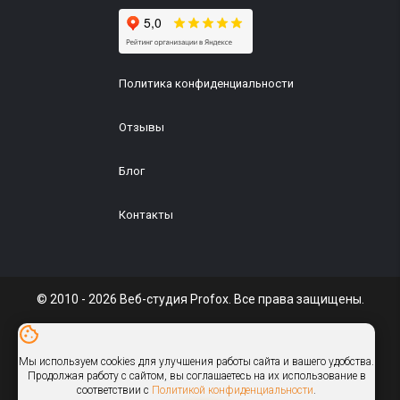
Политика конфиденциальности
Отзывы
Блог
Контакты
© 2010 - 2026 Веб-студия Profox. Все права защищены.
ИП Галуц
УНП: 291610590
Мы используем cookies для улучшения работы сайта и вашего удобства.
info@profox.by
Продолжая работу с сайтом, вы соглашаетесь на их использование в
соответствии с
Политикой конфиденциальности
.
Присоединяйтесь: