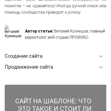
помогли – не сдавайтесь! Иногда ручной поиск или
помощь сообщества приводят к успеху.
Автор статьи:
Виталий Кузнецов, главный
маркетолог веб-студии ПРОФОКС.
Создание сайта
Продвижение сайта
Разработка сайтов
Продвижение сайтов
Создание сайта-визитки
Продвижение молодого сайта
Создание лендинга
САЙТ НА ШАБЛОНЕ: ЧТО
Продвижение интернет-магазина
Создание интернет-магазина
ЭТО ТАКОЕ И СТОИТ ЛИ