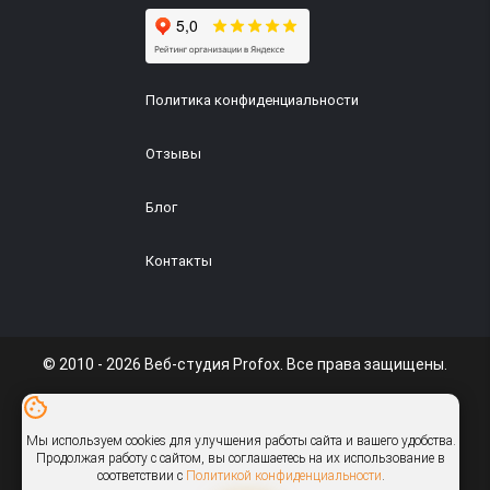
Интернет-портал
Информационный сайт
Политика конфиденциальности
Отзывы
Блог
Контакты
© 2010 - 2026 Веб-студия Profox. Все права защищены.
ИП Галуц
УНП: 291610590
Мы используем cookies для улучшения работы сайта и вашего удобства.
info@profox.by
Продолжая работу с сайтом, вы соглашаетесь на их использование в
соответствии с
Политикой конфиденциальности
.
Присоединяйтесь: